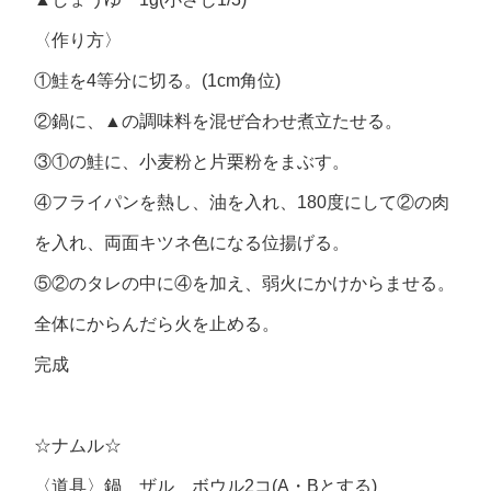
〈作り方〉
①鮭を4等分に切る。(1cm角位)
②鍋に、▲の調味料を混ぜ合わせ煮立たせる。
③①の鮭に、小麦粉と片栗粉をまぶす。
④フライパンを熱し、油を入れ、180度にして②の肉
を入れ、両面キツネ色になる位揚げる。
⑤②のタレの中に④を加え、弱火にかけからませる。
全体にからんだら火を止める。
完成
☆ナムル☆
〈道具〉鍋 ザル ボウル2コ(A・Bとする)