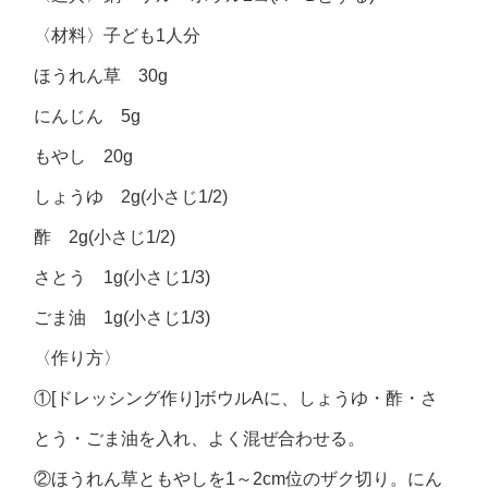
〈材料〉子ども1人分
ほうれん草 30g
にんじん 5g
もやし 20g
しょうゆ 2g(小さじ1/2)
酢 2g(小さじ1/2)
さとう 1g(小さじ1/3)
ごま油 1g(小さじ1/3)
〈作り方〉
①[ドレッシング作り]ボウルAに、しょうゆ・酢・さ
とう・ごま油を入れ、よく混ぜ合わせる。
②ほうれん草ともやしを1～2cm位のザク切り。にん