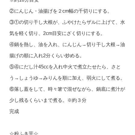
②にんじん・油揚げを２cm幅の千切りにする。
③①の切り干し大根が、ふやけたらザルに上げて、水
気を軽く切り、2cm目安にざく切りにする。
④鍋を熱し、油を入れ、にんじん→切り干し大根→油
揚げの順に入れ2分くらい炒める。
⑤④にだし汁45ccを入れ中火で煮立たせたら、さと
う→しょうゆ→みりんを順に加え、弱火にして煮る。
⑥落し蓋をして、時々箸で混ぜながら、鍋底に煮汁が
少し残るくらいまで煮る。※約３分
完成
☆粉ふき芋☆