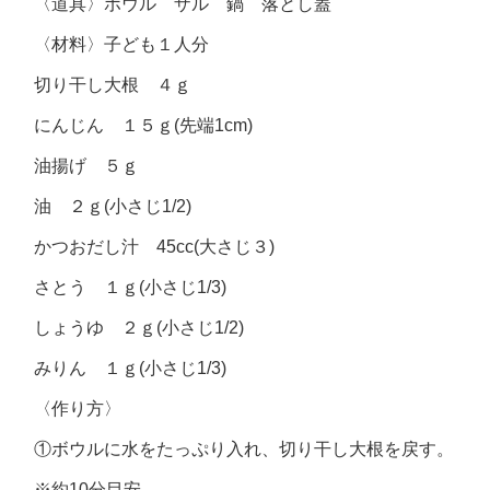
〈道具〉ボウル ザル 鍋 落とし蓋
〈材料〉子ども１人分
切り干し大根 ４ｇ
にんじん １５ｇ(先端1cm)
油揚げ ５ｇ
油 ２ｇ(小さじ1/2)
かつおだし汁 45cc(大さじ３)
さとう １ｇ(小さじ1/3)
しょうゆ ２ｇ(小さじ1/2)
みりん １ｇ(小さじ1/3)
〈作り方〉
①ボウルに水をたっぷり入れ、切り干し大根を戻す。
※約10分目安