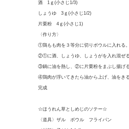
酒 1ｇ(小さじ1/3)
しょうゆ 3ｇ(小さじ1/2)
片栗粉 4ｇ(小さじ1)
〈作り方〉
①鶏もも肉を３等分に切りボウルに入れる
②①に酒、しょうゆ、しょうがを入れ混ぜる。
③鍋に油を熱し、②に片栗粉をまぶし揚げ
④鶏肉が浮いてきたら油から上げ、油をき
完成
☆ほうれん草としめじのソテー☆
〈道具〉ザル ボウル フライパン