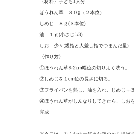
〈材料〉子ども1人分
ほうれん草 ３０g（２本位）
しめじ ８ｇ(３本位)
油 １ｇ(小さじ1/3)
しお 少々(親指と人差し指でつまんだ量)
〈作り方〉
①ほうれん草を2cm幅位の切りよく洗う。
②しめじを１cm位の長さに切る。
③フライパンを熱し、油を入れ、じめじ→
④ほうれん草がしんなりしてきたら、しお
完成