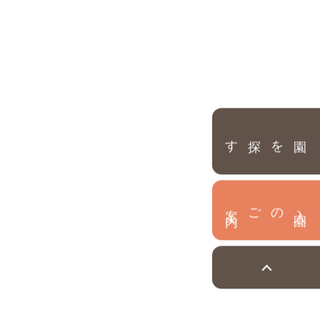
園を探す
内
入
園
のご案