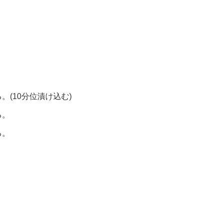
。
(10分位漬け込む)
る。
る。