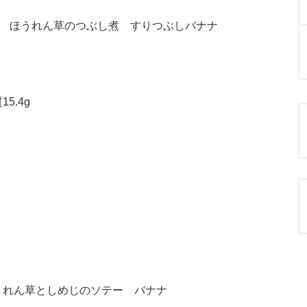
物 ほうれん草のつぶし煮 すりつぶしバナナ
5.4g
うれん草としめじのソテー バナナ