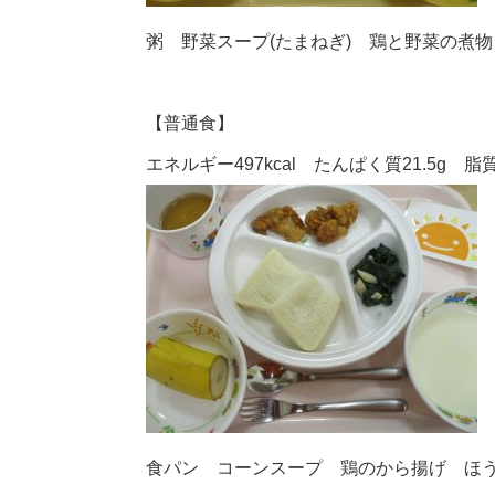
粥 野菜スープ(たまねぎ) 鶏と野菜の煮
【普通食】
エネルギー497kcal たんぱく質21.5g 脂質1
食パン コーンスープ 鶏のから揚げ ほ