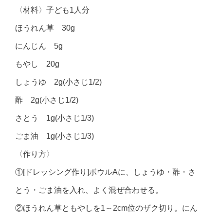
〈材料〉子ども1人分
ほうれん草 30g
にんじん 5g
もやし 20g
しょうゆ 2g(小さじ1/2)
酢 2g(小さじ1/2)
さとう 1g(小さじ1/3)
ごま油 1g(小さじ1/3)
〈作り方〉
①[ドレッシング作り]ボウルAに、しょうゆ・酢・さ
とう・ごま油を入れ、よく混ぜ合わせる。
②ほうれん草ともやしを1～2cm位のザク切り。にん