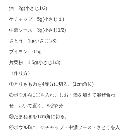
油 2g(小さじ1/2)
ケチャップ 5g(小さじ１)
中濃ソース 3g(小さじ1/2)
さとう 1g(小さじ1/3)
ブイヨン 0.5g
片栗粉 1.5g(小さじ1/3)
〈作り方〉
①とりもも肉を4等分に切る。(1cm角位)
②ボウルAに①を入れ、しお・酒を加えて混ぜ合わ
せ、おいて置く。※約3分
③たまねぎを1cm角に切る。
④ボウルBに、ケチャップ・中濃ソース・さとうを入