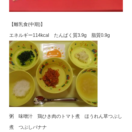
【離乳食(中期)】
エネルギー114kcal たんぱく質3.9g 脂質0.9g
粥 味噌汁 鶏ひき肉のトマト煮 ほうれん草つぶし
煮 つぶしバナナ