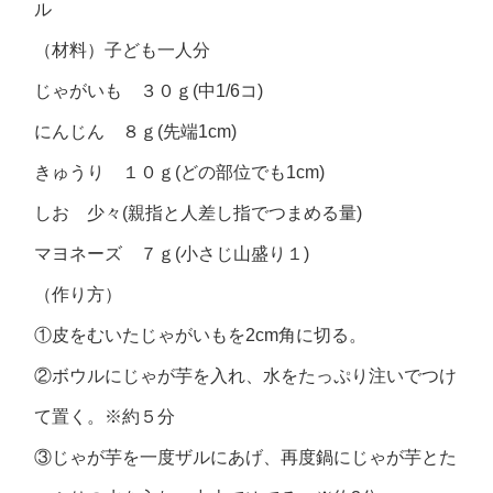
ル
（材料）子ども一人分
じゃがいも ３０ｇ(中1/6コ)
にんじん ８ｇ(先端1cm)
きゅうり １０ｇ(どの部位でも1cm)
しお 少々(親指と人差し指でつまめる量)
マヨネーズ ７ｇ(小さじ山盛り１)
（作り方）
①皮をむいたじゃがいもを2cm角に切る。
②ボウルにじゃが芋を入れ、水をたっぷり注いでつけ
て置く。※約５分
③じゃが芋を一度ザルにあげ、再度鍋にじゃが芋とた