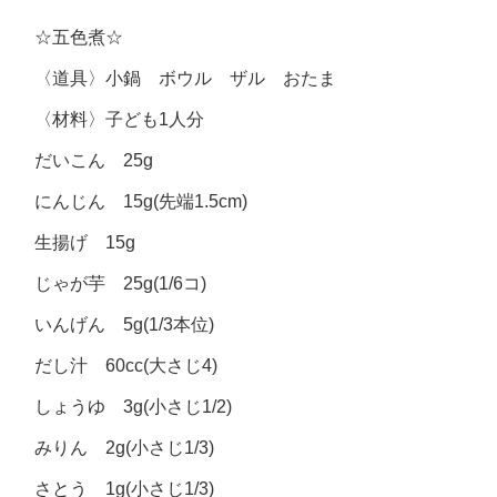
☆五色煮☆
〈道具〉小鍋 ボウル ザル おたま
〈材料〉子ども1人分
だいこん 25g
にんじん 15g(先端1.5cm)
生揚げ 15g
じゃが芋 25g(1/6コ)
いんげん 5g(1/3本位)
だし汁 60cc(大さじ4)
しょうゆ 3g(小さじ1/2)
みりん 2g(小さじ1/3)
さとう 1g(小さじ1/3)