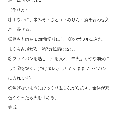
油 2g(小さじ1/2)
〈作り方〉
①ボウルに、米みそ・さとう・みりん・酒を合わせ入
れ、混ぜる。
②豚もも肉を１cm角切りにし、①のボウルに入れ、
よくもみ混ぜる。約3分位漬け込む。
③フライパンを熱し、油を入れ、中火よりやや弱火に
して②を焼く。(つけタレがしたたるままフライパン
に入れます)
④焦げないようにひっくり返しながら焼き、全体が茶
色くなったら火を止める。
完成