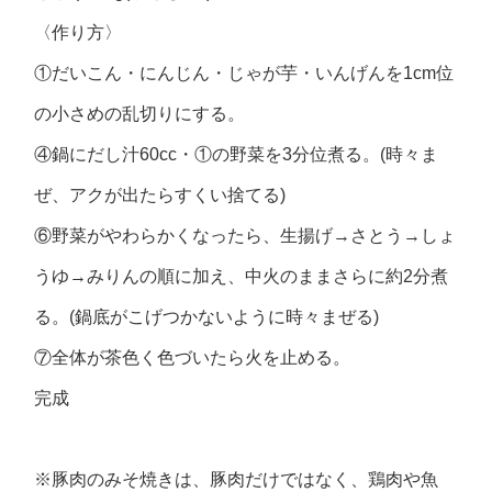
〈作り方〉
①だいこん・にんじん・じゃが芋・いんげんを1cm位
の小さめの乱切りにする。
④鍋にだし汁60cc・①の野菜を3分位煮る。(時々ま
ぜ、アクが出たらすくい捨てる)
⑥野菜がやわらかくなったら、生揚げ→さとう→しょ
うゆ→みりんの順に加え、中火のままさらに約2分煮
る。(鍋底がこげつかないように時々まぜる)
⑦全体が茶色く色づいたら火を止める。
完成
※豚肉のみそ焼きは、豚肉だけではなく、鶏肉や魚