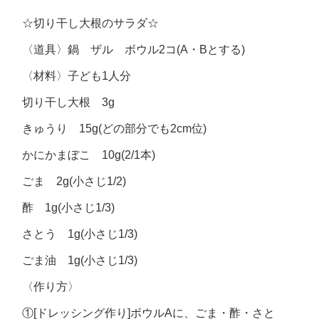
☆切り干し大根のサラダ☆
〈道具〉鍋 ザル ボウル2コ(A・Bとする)
〈材料〉子ども1人分
切り干し大根 3g
きゅうり 15g(どの部分でも2cm位)
かにかまぼこ 10g(2/1本)
ごま 2g(小さじ1/2)
酢 1g(小さじ1/3)
さとう 1g(小さじ1/3)
ごま油 1g(小さじ1/3)
〈作り方〉
①[ドレッシング作り]ボウルAに、ごま・酢・さと