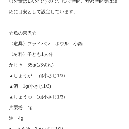
◎分量は1人分ですので、ゆで時間、炒め時間等は短
めに目安として設定しています。
☆魚の東煮☆
〈道具〉フライパン ボウル 小鍋
〈材料〉子ども1人分
かじき 35g(1/3切れ)
▲しょうが 1g(小さじ1/3)
▲酒 1g(小さじ1/3)
▲しょうゆ 1g(小さじ1/3)
片栗粉 4g
油 4g
●しょうゆ 2g(小さじ1/2)