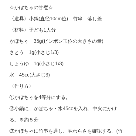
☆かぼちゃの甘煮☆
〈道具〉小鍋(直径10cm位) 竹串 落し蓋
〈材料〉子ども1人分
かぼちゃ 35g(ピンポン玉位の大きさの量)
さとう 1g(小さじ1/3)
しょうゆ 1g(小さじ1/3)
水 45cc(大さじ3)
〈作り方〉
①かぼちゃを4等分にする。
②小鍋に、かぼちゃ・水45ccを入れ、中火にかけ
る。※約５分
③かぼちゃに竹串を通し、やわらさを確認する。(竹