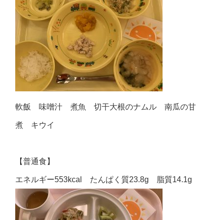
軟飯 味噌汁 煮魚 切干大根のナムル 南瓜の甘
煮 キウイ
【普通食】
エネルギー553kcal たんぱく質23.8g 脂質14.1g