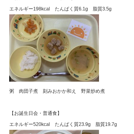
エネルギー198kcal たんぱく質6.1g 脂質3.5g
粥 肉団子煮 刻みおかか和え 野菜炒め煮
【お誕生日会・普通食】
エネルギー520kcal たんぱく質23.9g 脂質19.7g