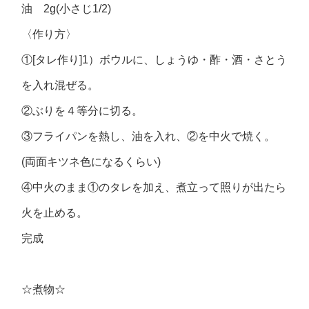
油 2g(小さじ1/2)
〈作り方〉
①[タレ作り]1）ボウルに、しょうゆ・酢・酒・さとう
を入れ混ぜる。
②ぶりを４等分に切る。
③フライパンを熱し、油を入れ、②を中火で焼く。
(両面キツネ色になるくらい)
④中火のまま①のタレを加え、煮立って照りが出たら
火を止める。
完成
☆煮物☆