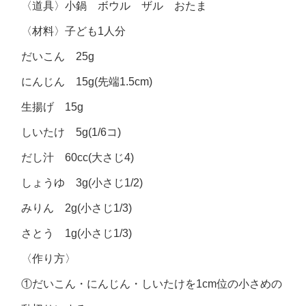
〈道具〉小鍋 ボウル ザル おたま
〈材料〉子ども1人分
だいこん 25g
にんじん 15g(先端1.5cm)
生揚げ 15g
しいたけ 5g(1/6コ)
だし汁 60cc(大さじ4)
しょうゆ 3g(小さじ1/2)
みりん 2g(小さじ1/3)
さとう 1g(小さじ1/3)
〈作り方〉
①だいこん・にんじん・しいたけを1cm位の小さめの