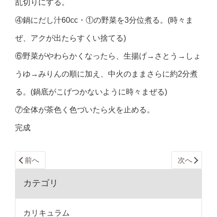
乱切りにする。
④鍋にだし汁60cc・①の野菜を3分位煮る。(時々ま
ぜ、アクが出たらすくい捨てる)
⑥野菜がやわらかくなったら、生揚げ→さとう→しょ
うゆ→みりんの順に加え、中火のままさらに約2分煮
る。(鍋底がこげつかないように時々まぜる)
⑦全体が茶色く色づいたら火を止める。
完成
前へ
次へ
カテゴリ
カリキュラム