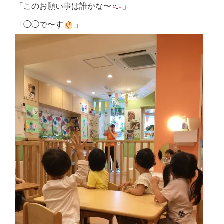
「このお願い事は誰かな〜
」
「◯◯で〜す
」