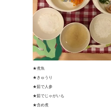
★煮魚
★きゅうり
★茹で人参
★茹でじゃがいも
★含め煮