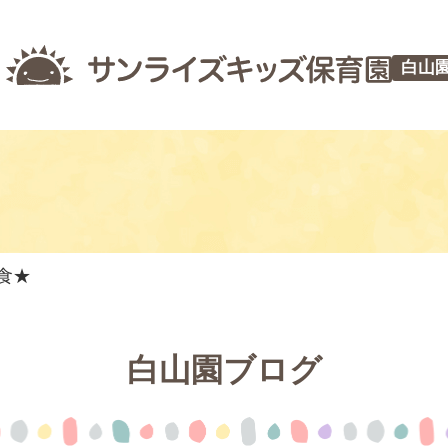
白山
乳食★
白山園ブログ