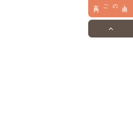
内
入
園
のご案