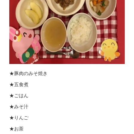
★豚肉のみそ焼き
★五食煮
★ごはん
★みそ汁
★りんご
★お茶