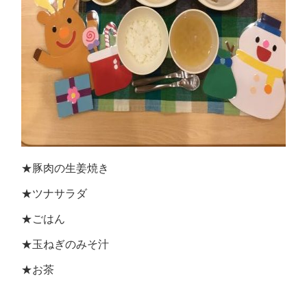
★豚肉の生姜焼き
★ツナサラダ
★ごはん
★玉ねぎのみそ汁
★お茶