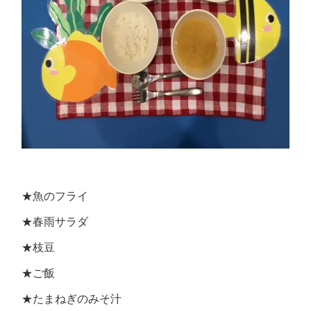
★魚のフライ
★春雨サラダ
★枝豆
★ご飯
★たまねぎのみそ汁