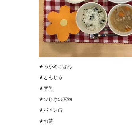
★わかめごはん
★とんじる
★煮魚
★ひじきの煮物
★パイン缶
★お茶