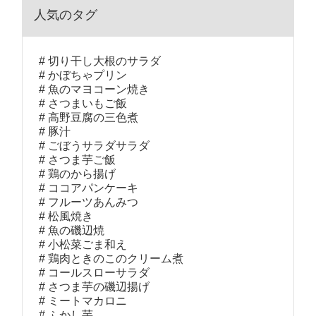
人気のタグ
切り干し大根のサラダ
かぼちゃプリン
魚のマヨコーン焼き
さつまいもご飯
高野豆腐の三色煮
豚汁
ごぼうサラダサラダ
さつま芋ご飯
鶏のから揚げ
ココアパンケーキ
フルーツあんみつ
松風焼き
魚の磯辺焼
小松菜ごま和え
鶏肉ときのこのクリーム煮
コールスローサラダ
さつま芋の磯辺揚げ
ミートマカロニ
ふかし芋