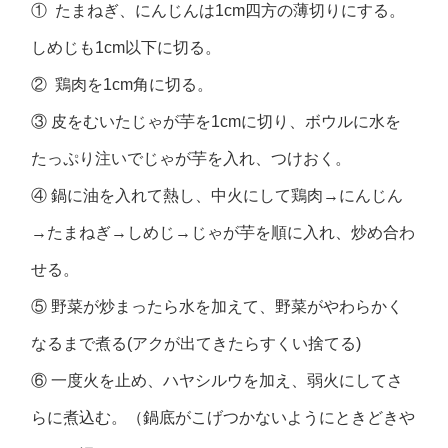
① たまねぎ、にんじんは1cm四方の薄切りにする。
しめじも1cm以下に切る。
② 鶏肉を1cm角に切る。
③ 皮をむいたじゃが芋を1cmに切り、ボウルに水を
たっぷり注いでじゃが芋を入れ、つけおく。
④ 鍋に油を入れて熱し、中火にして鶏肉→にんじん
→たまねぎ→しめじ→じゃが芋を順に入れ、炒め合わ
せる。
⑤ 野菜が炒まったら水を加えて、野菜がやわらかく
なるまで煮る(アクが出てきたらすくい捨てる)
⑥ 一度火を止め、ハヤシルウを加え、弱火にしてさ
らに煮込む。（鍋底がこげつかないようにときどきや