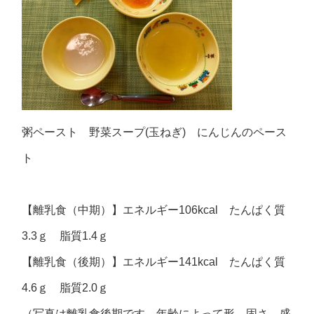
粥ペースト 野菜スープ(玉ねぎ) にんじんのペース
ト
【離乳食（中期）】エネルギー106kcal たんぱく質
3.3ｇ 脂質1.4ｇ
【離乳食（後期）】エネルギー141kcal たんぱく質
4.6ｇ 脂質2.0ｇ
（写真は離乳食後期です。年齢によって形、固さ、盛