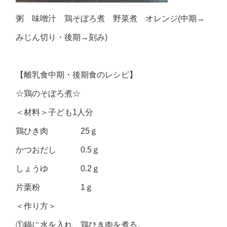
粥 味噌汁 鶏そぼろ煮 野菜煮 オレンジ(中期→
みじん切り・後期→刻み)
【離乳食中期・後期食のレシピ】
☆鶏のそぼろ煮☆
＜材料＞子ども1人分
鶏ひき肉 25ｇ
かつおだし 0.5ｇ
しょうゆ 0.2ｇ
片栗粉 1ｇ
＜作り方＞
①鍋に水を入れ、鶏ひき肉を煮る。