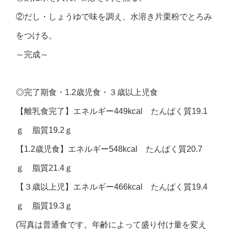
②だし・しょうゆで味を調え、水溶き片栗粉でとろみ
をつける。
～完成～
◎
完了期食・
1.2
歳児食・３歳以上児食
【離乳食完了】エネルギー449kcal たんぱく質19.1
ｇ 脂質19.2ｇ
【1.2歳児食】エネルギー548kcal たんぱく質20.7
ｇ 脂質21.4ｇ
【３歳以上児】エネルギー466kcal たんぱく質19.4
ｇ 脂質19.3ｇ
(写真は普通食です。年齢によって盛り付け量を変え