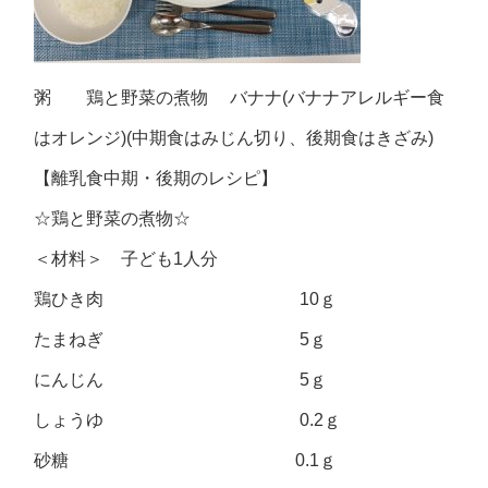
粥 鶏と野菜の煮物 バナナ(バナナアレルギー食
はオレンジ)(中期食はみじん切り、後期食はきざみ)
【離乳食中期・後期のレシピ】
☆鶏と野菜の煮物☆
＜材料＞ 子ども1人分
鶏ひき肉 10ｇ
たまねぎ 5ｇ
にんじん 5ｇ
しょうゆ 0.2ｇ
砂糖 0.1ｇ