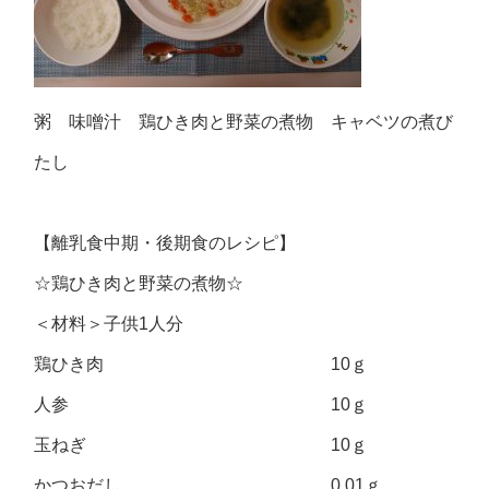
粥 味噌汁 鶏ひき肉と野菜の煮物 キャベツの煮び
たし
【離乳食中期・後期食のレシピ】
☆鶏ひき肉と野菜の煮物☆
＜材料＞子供1人分
鶏ひき肉 10ｇ
人参 10ｇ
玉ねぎ 10ｇ
かつおだし 0.01ｇ