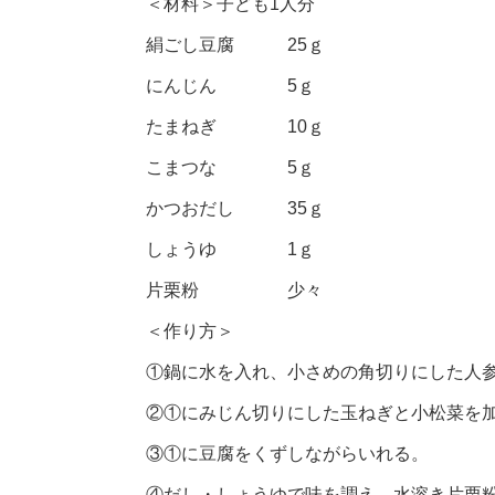
＜材料＞子ども1人分
絹ごし豆腐 25ｇ
にんじん 5ｇ
たまねぎ 10ｇ
こまつな 5ｇ
かつおだし 35ｇ
しょうゆ 1ｇ
片栗粉 少々
＜作り方＞
①鍋に水を入れ、小さめの角切りにした人
②①にみじん切りにした玉ねぎと小松菜を
③①に豆腐をくずしながらいれる。
④だし・しょうゆで味を調え、水溶き片栗