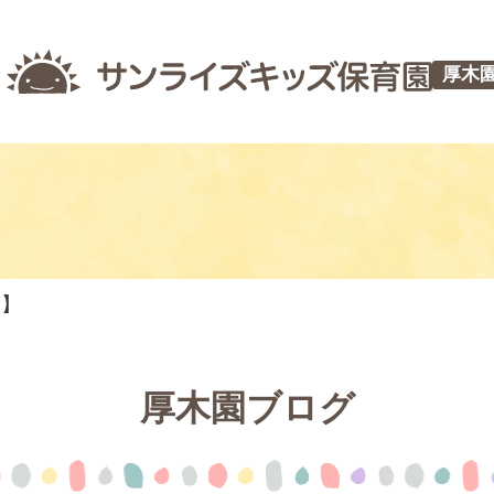
厚木
つ】
厚木園ブログ