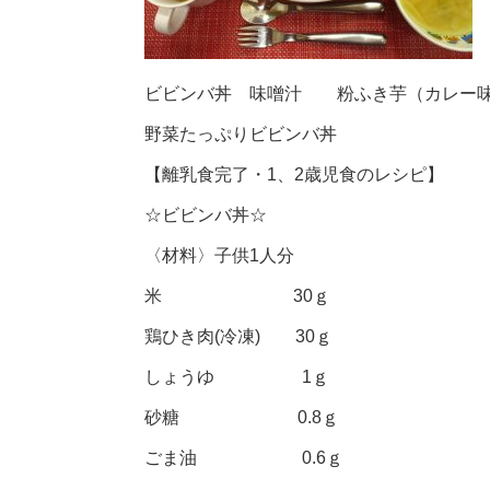
ビビンバ丼 味噌汁 粉ふき芋（カレー
野菜たっぷりビビンバ丼
【離乳食完了・1、2歳児食のレシピ】
☆ビビンバ丼☆
〈材料〉子供1人分
米 30ｇ
鶏ひき肉(冷凍) 30ｇ
しょうゆ 1ｇ
砂糖 0.8ｇ
ごま油 0.6ｇ