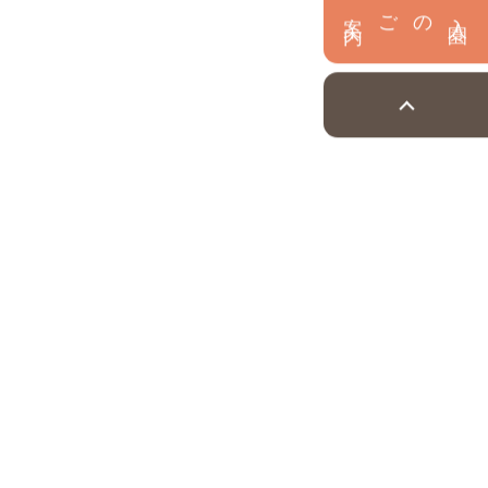
内
入
園
のご案