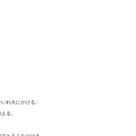
参いれ火にかける。
加える。
粉でとろみをつける。