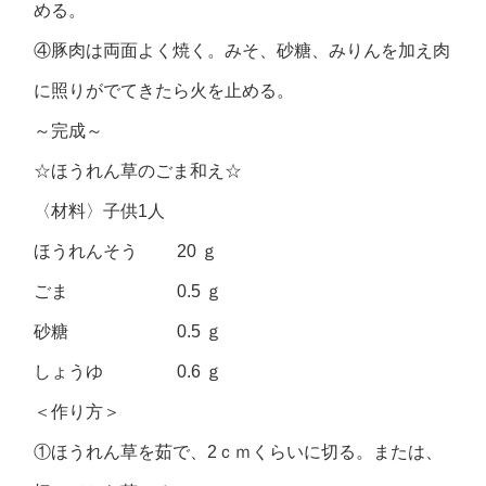
める。
④豚肉は両面よく焼く。みそ、砂糖、みりんを加え肉
に照りがでてきたら火を止める。
～完成～
☆ほうれん草のごま和え☆
〈材料〉子供1人
ほうれんそう 20 ｇ
ごま 0.5 ｇ
砂糖 0.5 ｇ
しょうゆ 0.6 ｇ
＜作り方＞
①ほうれん草を茹で、2ｃｍくらいに切る。または、