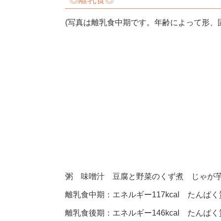
◎
離乳食◎
(写真は離乳食中期です。年齢によって形、
粥 味噌汁 豆腐と野菜のくず煮 じゃが
離乳食中期：エネルギー117kcal たんぱく質
離乳食後期：エネルギー146kcal たんぱく質