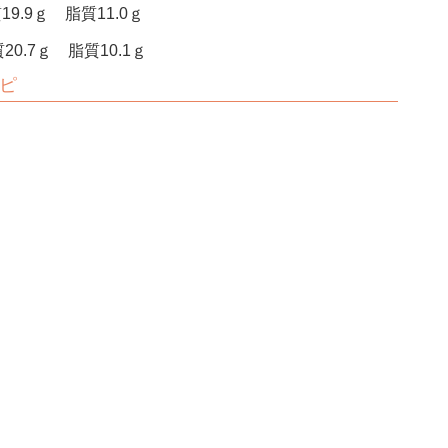
9.9ｇ 脂質11.0ｇ
0.7ｇ 脂質10.1ｇ
ピ