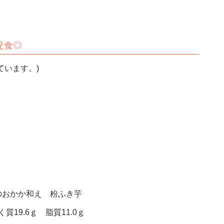
上児食◎
ています。)
のおかか和え 粉ふき芋
質19.6ｇ 脂質11.0ｇ