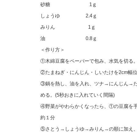
砂糖 1ｇ
しょうゆ 2.4ｇ
みりん 1ｇ
油 0.8ｇ
＜作り方＞
①木綿豆腐をペーパーで包み、水気を切る。
②たまねぎ・にんじん・しいたけを2cm幅
③鍋を熱し、油を入れ、ツナ→にんじん→
める。(5秒おきに入れていく間隔)
④野菜がやわらかくなったら、①の豆腐を手
約１分
⑤さとう→しょうゆ→みりん→の順に加え