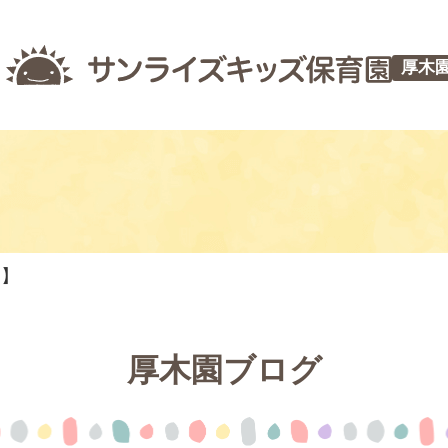
厚木
つ】
厚木園ブログ