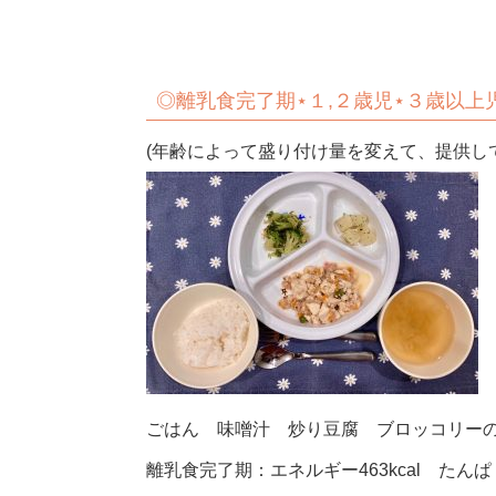
◎
離乳食完了期⋆１,２歳児⋆３歳以
(年齢によって盛り付け量を変えて、提供し
ごはん 味噌汁 炒り豆腐 ブロッコリー
離乳食完了期：エネルギー463kcal たんぱく