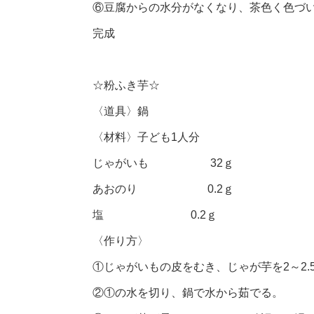
⑥豆腐からの水分がなくなり、茶色く色づ
完成
☆粉ふき芋☆
〈道具〉鍋
〈材料〉子ども1人分
じゃがいも 32ｇ
あおのり 0.2ｇ
塩 0.2ｇ
〈作り方〉
①じゃがいもの皮をむき、じゃが芋を2～2
②①の水を切り、鍋で水から茹でる。