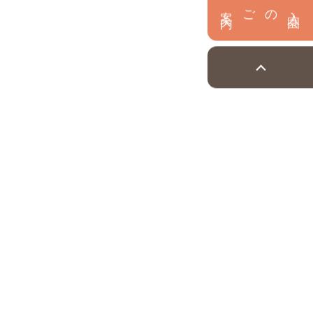
内
入
園
のご案