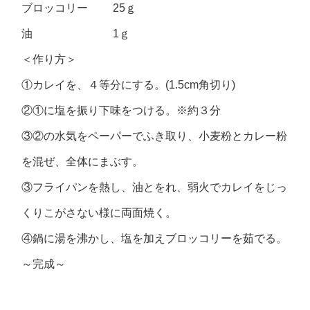
ブロッコリー 25ｇ
油 1ｇ
＜作り方＞
①カレイを、４等分にする。(1.5cm角切り)
②①に塩を振り下味をつける。※約３分
③②の水気をペーパーでふき取り、小麦粉とカレー粉
を混ぜ、全体にまぶす。
③フライパンを熱し、油とをれ、弱火でカレイをじっ
くりこがさない様に両面焼く。
④鍋に湯を沸かし、塩を加えブロッコリーを茹でる。
～完成～