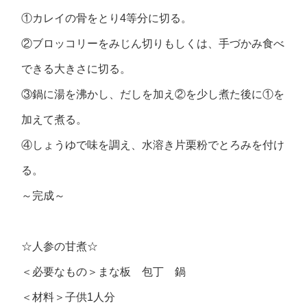
①カレイの骨をとり4等分に切る。
②ブロッコリーをみじん切りもしくは、手づかみ食べ
できる大きさに切る。
③鍋に湯を沸かし、だしを加え②を少し煮た後に①を
加えて煮る。
④しょうゆで味を調え、水溶き片栗粉でとろみを付け
る。
～完成～
☆人参の甘煮☆
＜必要なもの＞まな板 包丁 鍋
＜材料＞子供1人分