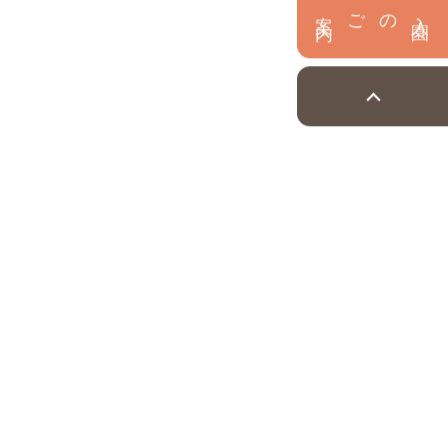
内
入
園
のご案