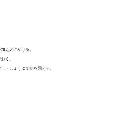
を加え火にかける。
でおく。
だし・しょうゆで味を調える。