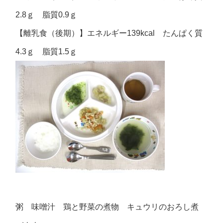
2.8ｇ 脂質0.9ｇ
【離乳食（後期）】エネルギー139kcal たんぱく質
4.3ｇ 脂質1.5ｇ
粥 味噌汁 鶏と野菜の煮物 キュウリのおろし煮