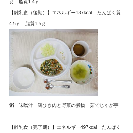
ｇ 脂質1.4ｇ
【離乳食（後期）】エネルギー137kcal たんぱく質
4.5ｇ 脂質1.5ｇ
粥 味噌汁 鶏ひき肉と野菜の煮物 茹でじゃが芋
【離乳食（完了期）】エネルギー497kcal たんぱく