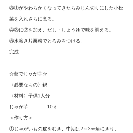
③①がやわらかくなってきたらみじん切りにした小松
菜を入れさらに煮る。
④③に②を加え、だし・しょうゆで味を調える。
⑤水溶き片栗粉でとろみをつける。
完成
☆茹でじゃが芋☆
〈必要なもの〉鍋
〈材料〉子供1人分
じゃが芋 10ｇ
＜作り方＞
①じゃがいもの皮をむき、中期は2～3㎜角にきり、