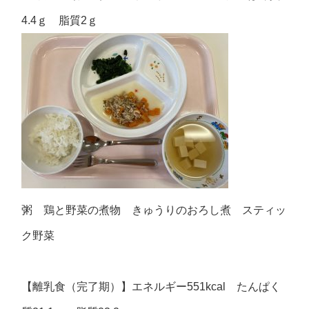
4.4ｇ 脂質2ｇ
粥 鶏と野菜の煮物 きゅうりのおろし煮 スティッ
ク野菜
【離乳食（完了期）】エネルギー551kcal たんぱく