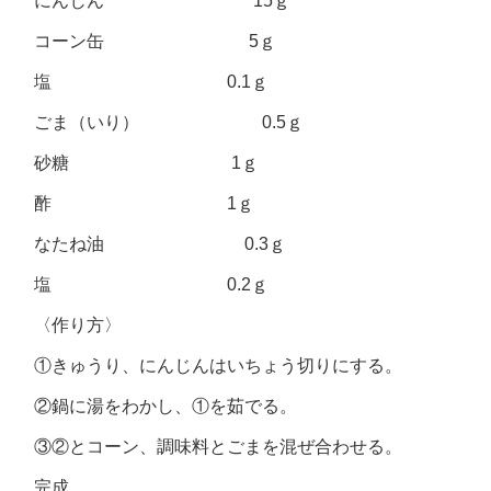
にんじん 15ｇ
コーン缶 5ｇ
塩 0.1ｇ
ごま（いり） 0.5ｇ
砂糖 1ｇ
酢 1ｇ
なたね油 0.3ｇ
塩 0.2ｇ
〈作り方〉
①きゅうり、にんじんはいちょう切りにする。
②鍋に湯をわかし、①を茹でる。
③②とコーン、調味料とごまを混ぜ合わせる。
完成