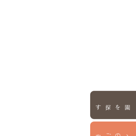
園を探す
内
入
園
のご案