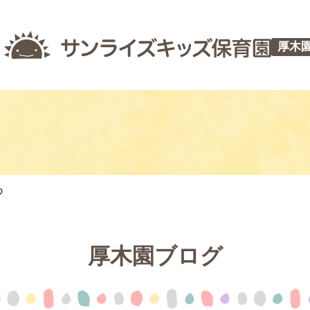
厚木
つ
厚木園ブログ