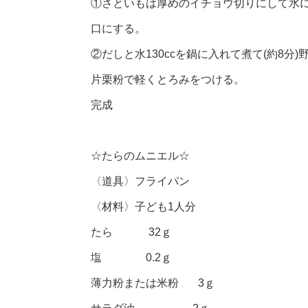
①さといもは厚めのイチョウ切りにして水
口にする。
②だしと水130ccを鍋に入れて煮て(約8
片栗粉で軽くとろみをつける。
完成
☆たらのムニエル☆
〈道具〉フライパン
〈材料〉子ども1人分
たら 32ｇ
塩 0.2ｇ
薄力粉または米粉 3ｇ