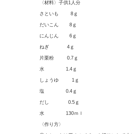
〈材料〉子供1人分
さといも 8ｇ
だいこん 8ｇ
にんじん 6ｇ
ねぎ 4ｇ
片栗粉 0.7ｇ
水 1.4ｇ
しょうゆ 1ｇ
塩 0.4ｇ
だし 0.5ｇ
水 130ｍｌ
〈作り方〉