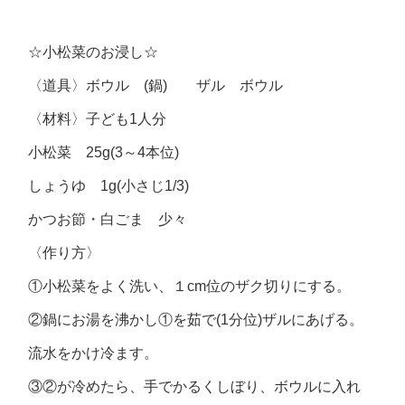
☆小松菜のお浸し☆
〈道具〉ボウル (鍋) ザル ボウル
〈材料〉子ども1人分
小松菜 25g(3～4本位)
しょうゆ 1g(小さじ1/3)
かつお節・白ごま 少々
〈作り方〉
①小松菜をよく洗い、１cm位のザク切りにする。
②鍋にお湯を沸かし①を茹で(1分位)ザルにあげる。
流水をかけ冷ます。
③②が冷めたら、手でかるくしぼり、ボウルに入れ