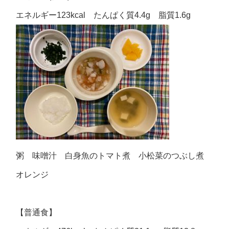
エネルギー123kcal たんぱく質4.4g 脂質1.6g
粥 味噌汁 白身魚のトマト煮 小松菜のつぶし煮
オレンジ
【普通食】