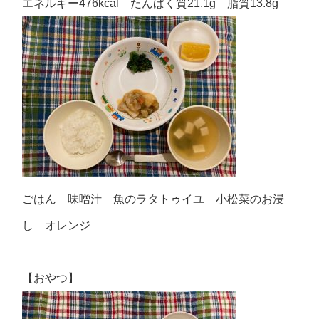
エネルギー476kcal たんぱく質21.1g 脂質13.8g
ごはん 味噌汁 魚のラタトゥイユ 小松菜のお浸
し オレンジ
【おやつ】