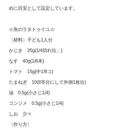
めに目安として設定しています。
☆魚のラタトゥイユ☆
〈材料〉子ども1人分
かじき 35g(1/4切れ位」)
なす 40g(1/6本)
トマト 15g(中1/8コ)
たまねぎ 10(8等分にして外側1枚位)
油 0.5g(小さじ1/4)
コンソメ 0.5g(小さじ1/4)
しお 少々
〈作り方〉