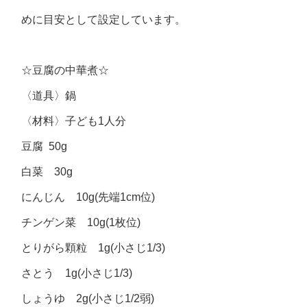
めに目安として設定しています。
☆豆腐の中華煮☆
〈道具〉鍋
〈材料〉子ども1人分
豆腐 50g
白菜 30g
にんじん 10g(先端1cm位)
チンゲン菜 10g(1枚位)
とりがら顆粒 1g(小さじ1/3)
さとう 1g(小さじ1/3)
しょうゆ 2g(小さじ1/2弱)