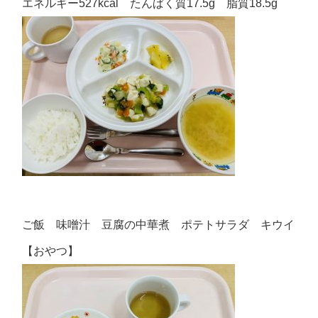
エネルギー527kcal たんぱく質17.5g 脂質18.5g
ご飯 味噌汁 豆腐の中華煮 ポテトサラダ キウイ
【おやつ】