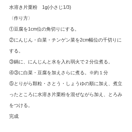
水溶き片栗粉 1g(小さじ1/3)
〈作り方〉
①豆腐を1cm位の角切りにする。
②にんじん・白菜・チンゲン菜を2cm幅位の千切りに
する。
③鍋に、にんじんと水を入れ弱火で２分位煮る。
④③に白菜・豆腐を加えさらに煮る。※約１分
⑤とりがら顆粒・さとう・しょうゆの順に加え、煮立
ったところに水溶き片栗粉を混ぜながら加え、とろみ
をつける。
完成