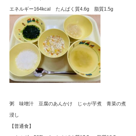
エネルギー164kcal たんぱく質4.6g 脂質1.5g
粥 味噌汁 豆腐のあんかけ じゃが芋煮 青菜の煮
浸し
【普通食】