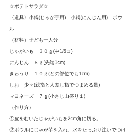
☆ポテトサラダ☆
〈道具〉小鍋(じゃが芋用) 小鍋(にんじん用) ボウ
ル
（材料）子ども一人分
じゃがいも ３０ｇ(中1/6コ)
にんじん ８ｇ(先端1cm)
きゅうり １０ｇ(どの部位でも1cm)
しお 少々(親指と人差し指でつまめる量)
マヨネーズ ７ｇ(小さじ山盛り１)
（作り方）
①皮をむいたじゃがいもを2cm角に切る。
②ボウルにじゃが芋を入れ、水をたっぷり注いでつけ