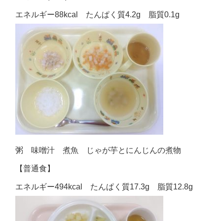
エネルギー88kcal たんぱく質4.2g 脂質0.1g
粥 味噌汁 煮魚 じゃが芋とにんじんの煮物
【普通食】
エネルギー494kcal たんぱく質17.3g 脂質12.8g