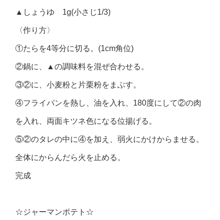
▲しょうゆ 1g(小さじ1/3)
〈作り方〉
①たらを4等分に切る。(1cm角位)
②鍋に、▲の調味料を混ぜ合わせる。
③②に、小麦粉と片栗粉をまぶす。
④フライパンを熱し、油を入れ、180度にして②の肉
を入れ、両面キツネ色になる位揚げる。
⑤②のタレの中に④を加え、弱火にかけからませる。
全体にからんだら火を止める。
完成
☆ジャーマンポテト☆