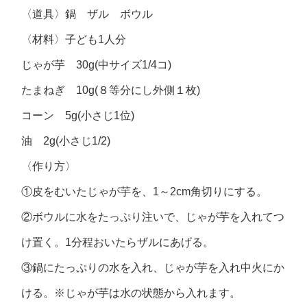
〈道具〉鍋 ザル ボウル
〈材料〉子ども1人分
じゃが芋 30g(中サイズ1/4コ)
たまねぎ 10g(８等分にし外側１枚)
コーン 5g(小さじ1位)
油 2g(小さじ1/2)
〈作り方〉
①皮をむいたじゃが芋を、1～2cm角切りにする。
②ボウルに水をたっぷり注いで、じゃが芋を入れてつ
け置く。1分程おいたらザルにあげる。
③鍋にたっぷりの水を入れ、じゃが芋を入れ中火にか
ける。※じゃが芋は水の状態から入れます。