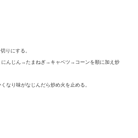
千切りにする。
まにんじん→たまねぎ→キャベツ→コーンを順に加え炒
かくなり味がなじんだら炒め火を止める。