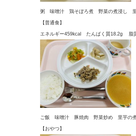
粥 味噌汁 鶏そぼろ煮 野菜の煮浸し 
【普通食】
エネルギー459kcal たんぱく質18.2g 脂質
ご飯 味噌汁 豚焼肉 野菜炒め 里芋の
【おやつ】