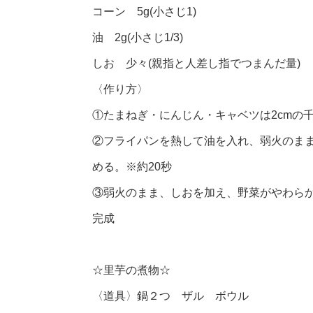
コーン 5g(小さじ1)
油 2g(小さじ1/3)
しお 少々(親指と人差し指でつまんだ量)
〈作り方〉
①たまねぎ・にんじん・キャベツは2cmの
②フライパンを熱して油を入れ、弱火のま
める。※約20秒
③弱火のまま、しおを加え、野菜がやわら
完成
☆里芋の煮物☆
〈道具〉鍋２つ ザル ボウル