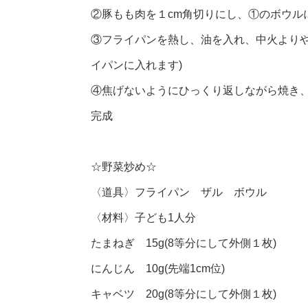
②豚もも肉を１cm角切りにし、①のボウル
③フライパンを熱し、油を入れ、中火よりや
イパンに入れます)
④焦げないようにひっくり返しながら焼き
完成
☆野菜炒め☆
〈道具〉フライパン ザル ボウル
〈材料〉子ども1人分
たまねぎ 15g(8等分にして外側１枚)
にんじん 10g(先端1cm位)
キャベツ 20g(8等分にして外側１枚)