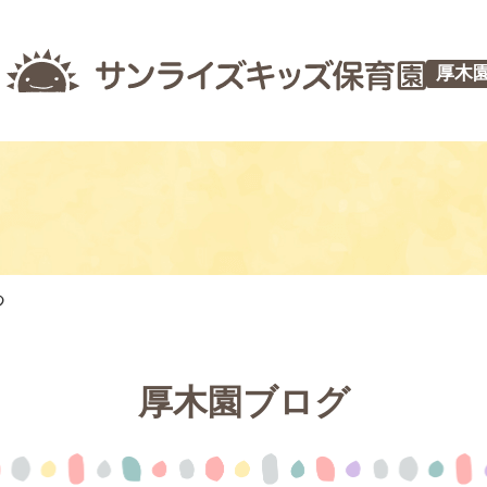
厚木
つ
厚木園ブログ