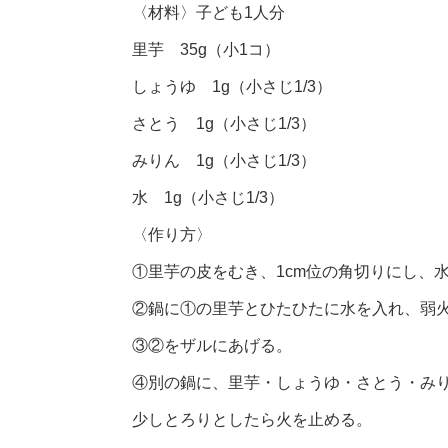
〈材料〉子ども1人分
里芋 35g（小1コ）
しょうゆ 1g（小さじ1/3）
さとう 1g（小さじ1/3）
みりん 1g（小さじ1/3）
水 1g（小さじ1/3）
〈作り方〉
①里芋の皮をむき、1cm位の角切りにし、
②鍋に①の里芋とひたひたに水を入れ、弱
③②をザルにあげる。
④別の鍋に、里芋・しょうゆ・さとう・み
少しとろりとしたら火を止める。