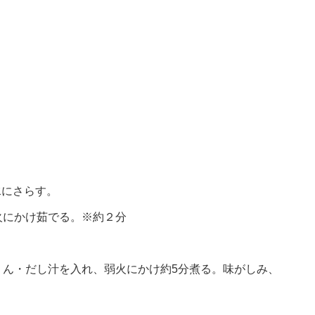
水にさらす。
火にかけ茹でる。※約２分
りん・だし汁を入れ、弱火にかけ約5分煮る。味がしみ、