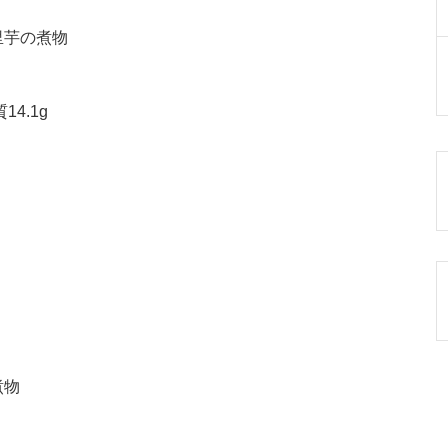
里芋の煮物
14.1g
煮物