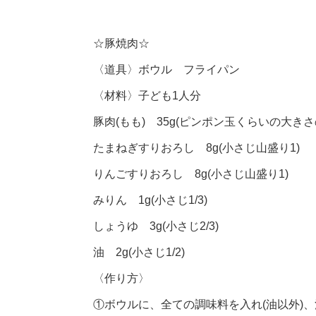
☆豚焼肉☆
〈道具〉ボウル フライパン
〈材料〉子ども1人分
豚肉(もも) 35g(ピンポン玉くらいの大きさ
たまねぎすりおろし 8g(小さじ山盛り1)
りんごすりおろし 8g(小さじ山盛り1)
みりん 1g(小さじ1/3)
しょうゆ 3g(小さじ2/3)
油 2g(小さじ1/2)
〈作り方〉
①ボウルに、全ての調味料を入れ(油以外)