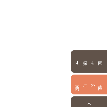
園を探す
内
入
園
のご案