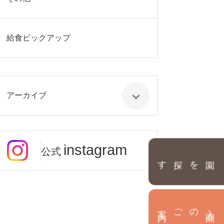
給食ピックアップ
アーカイブ
instagram
公式
園を探す
内
入
園
のご案