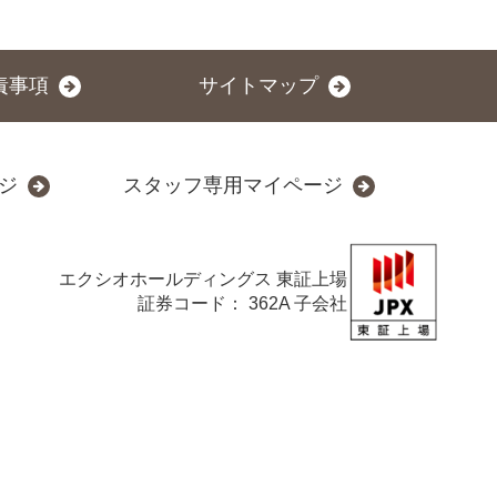
責事項
サイトマップ
ジ
スタッフ専用マイページ
エクシオホールディングス
東証上場
証券コード： 362A 子会社