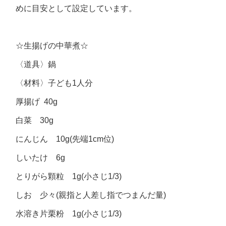
めに目安として設定しています。
☆生揚げの中華煮☆
〈道具〉鍋
〈材料〉子ども1人分
厚揚げ 40g
白菜 30g
にんじん 10g(先端1cm位)
しいたけ 6g
とりがら顆粒 1g(小さじ1/3)
しお 少々(親指と人差し指でつまんだ量)
水溶き片栗粉 1g(小さじ1/3)