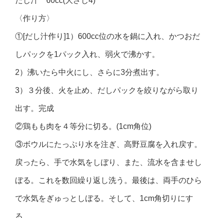
だし汁 60cc(大さじ4)
〈作り方〉
①[だし汁作り]1）600cc位の水を鍋に入れ、かつおだ
しパックを1パック入れ、弱火で沸かす。
2）沸いたら中火にし、さらに3分煮出す。
3）３分後、火を止め、だしパックを絞りながら取り
出す。完成
②鶏もも肉を４等分に切る。(1cm角位)
③ボウルにたっぷり水を注ぎ、高野豆腐を入れ戻す。
戻ったら、手で水気をしぼり、また、流水を含ませし
ぼる。これを数回繰り返し洗う。最後は、両手のひら
で水気をぎゅっとしぼる。そして、1cm角切りにす
る。