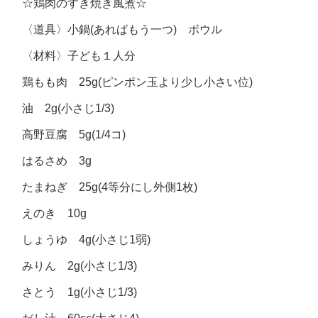
☆鶏肉のすき焼き風煮☆
〈道具〉小鍋(あればもう一つ) ボウル
〈材料〉子ども１人分
鶏もも肉 25g(ピンポン玉より少し小さい位)
油 2g(小さじ1/3)
高野豆腐 5g(1/4コ)
はるさめ 3g
たまねぎ 25g(4等分にし外側1枚)
えのき 10g
しょうゆ 4g(小さじ1弱)
みりん 2g(小さじ1/3)
さとう 1g(小さじ1/3)