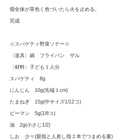
⑩全体が茶色く色づいたら火を止める。
完成
☆スパゲティ野菜ソテー☆
〈道具〉鍋 フライパン ザル
〈材料〉子ども１人分
スパゲティ 8g
にんじん 10g(先端１cm)
たまねぎ 15g(中サイズ1/12コ)
ピーマン 5g(1/8コ)
油 2g(小さじ1/2)
しお 少々(親指と人差し指２本でつまめる量)