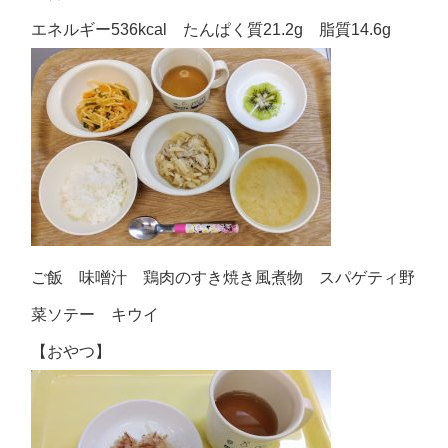
エネルギー536kcal たんぱく質21.2g 脂質14.6g
ご飯 味噌汁 鶏肉のすき焼き風煮物 スパゲティ野
菜ソテー キウイ
【おやつ】