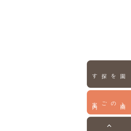
園を探す
内
入
園
のご案