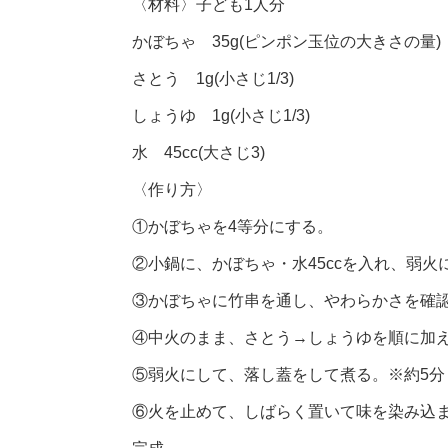
〈材料〉子ども1人分
かぼちゃ 35g(ピンポン玉位の大きさの量)
さとう 1g(小さじ1/3)
しょうゆ 1g(小さじ1/3)
水 45cc(大さじ3)
〈作り方〉
①かぼちゃを4等分にする。
②小鍋に、かぼちゃ・水45ccを入れ、弱火
③かぼちゃに竹串を通し、やわらかさを確認
④中火のまま、さとう→しょうゆを順に加
⑤弱火にして、落し蓋をして煮る。※約5分
⑥火を止めて、しばらく置いて味を染み込