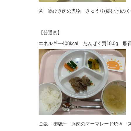
粥 鶏ひき肉の煮物 きゅうり(皮むき)の
【普通食】
エネルギー408kcal たんぱく質18.0g 脂質1
ご飯 味噌汁 豚肉のマーマレード焼き 