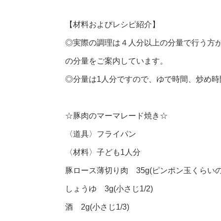
【材料およびレシピ紹介】
◎実際の調理は４人分以上の分量で行う方
の分量をご案内しています。
◎分量は1人分ですので、ゆで時間、炒め
☆豚肉のマーマレード焼き☆
〈道具〉フライパン
〈材料〉子ども1人分
豚ロース薄切り肉 35g(ピンポン玉くらい
しょうゆ 3g(小さじ1/2)
酒 2g(小さじ1/3)