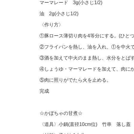
マーマレード 3g(小さじ1/2)
油 2g(小さじ1/2)
〈作り方〉
①豚ロース薄切り肉を4等分にする。(ひとつ
②フライパンを熱し、油を入れ、①を中火で
③酒を加えて中火のまま熱し、水分をとば
④しょうゆ・マーマレードを加えて、肉に
⑤肉に照りがでたら火を止める。
完成
☆かぼちゃの甘煮☆
〈道具〉小鍋(直径10cm位) 竹串 落し蓋