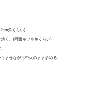
2cm角くらい)
焼く。(両面キツネ色くらい)
す。
からませながら中火のまま炒める。