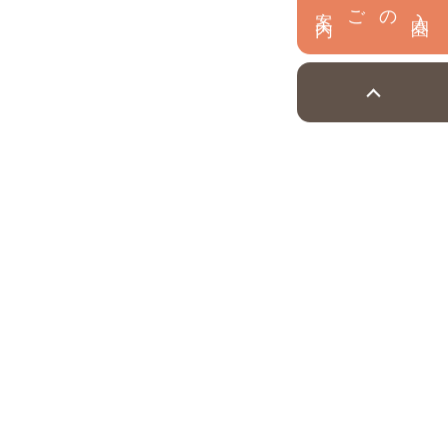
内
入
園
のご案