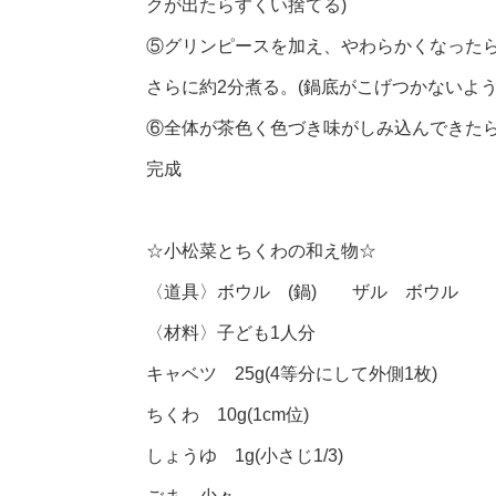
クが出たらすくい捨てる)
⑤グリンピースを加え、やわらかくなった
さらに約2分煮る。(鍋底がこげつかないよう
⑥全体が茶色く色づき味がしみ込んできた
完成
☆小松菜とちくわの和え物☆
〈道具〉ボウル (鍋) ザル ボウル
〈材料〉子ども1人分
キャベツ 25g(4等分にして外側1枚)
ちくわ 10g(1cm位)
しょうゆ 1g(小さじ1/3)