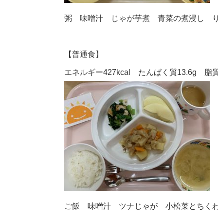
粥 味噌汁 じゃが芋煮 青菜の煮浸し 
【普通食】
エネルギー427kcal たんぱく質13.6g 脂質1
ご飯 味噌汁 ツナじゃが 小松菜とちく