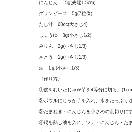
にんじん 15g(先端1.5cm)
グリンピース 5g(7粒位)
だし汁 60cc(大さじ4)
しょうゆ 3g(小さじ1/2)
みりん 2g(小さじ1/3)
さとう 1g(小さじ1/3)
油 1ｇ(小さじ1/3)
〈作り方〉
①皮をむいたじゃが芋を4等分に切る。(1c
②ボウルにじゃが芋を入れ、水をたっぷり
③たまねぎ・にんじんを小さめの乱切りに
④鍋を熱し油を入れ、ツナ・にんじん・たま