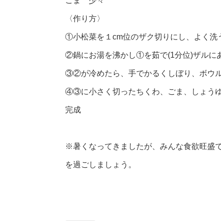
ごま 少々
〈作り方〉
①小松菜を１cm位のザク切りにし、よく洗
②鍋にお湯を沸かし①を茹で(1分位)ザル
③②が冷めたら、手でかるくしぼり、ボウ
④③に小さく切ったちくわ、ごま、しょう
完成
※暑くなってきましたが、みんな食欲旺盛
を過ごしましょう。