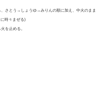
ら、さとう→しょうゆ→みりんの順に加え、中火のまま
に時々まぜる)
ら火を止める。