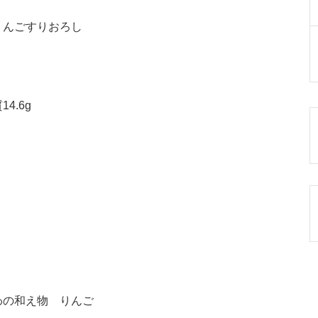
りんごすりおろし
4.6g
わの和え物 りんご