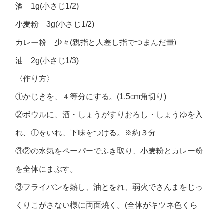
酒 1g(小さじ1/2)
小麦粉 3g(小さじ1/2)
カレー粉 少々(親指と人差し指でつまんだ量)
油 2g(小さじ1/3)
〈作り方〉
①かじきを、４等分にする。(1.5cm角切り)
②ボウルに、酒・しょうがすりおろし・しょうゆを入
れ、①をいれ、下味をつける。※約３分
③②の水気をペーパーでふき取り、小麦粉とカレー粉
を全体にまぶす。
③フライパンを熱し、油とをれ、弱火でさんまをじっ
くりこがさない様に両面焼く。(全体がキツネ色くら