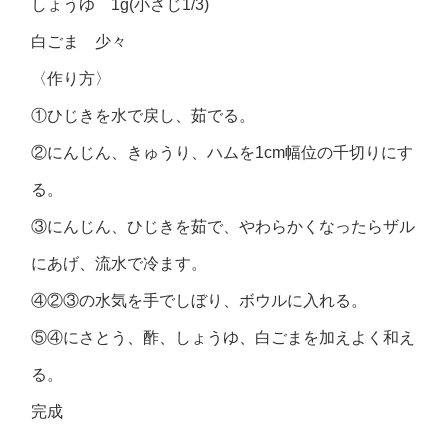
しょうゆ 1g(小さじ1/3)
白ごま 少々
〈作り方〉
①ひじきを水で戻し、茹でる。
②にんじん、きゅうり、ハムを1cm幅位の千切りにす
る。
③にんじん、ひじきを茹で、やわらかくなったらザル
にあげ、流水で冷ます。
④②③の水気を手でしぼり、ボウルに入れる。
⑤④にさとう、酢、しょうゆ、白ごまを加えよく和え
る。
完成