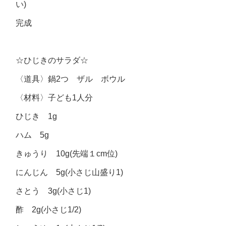
い)
完成
☆ひじきのサラダ☆
〈道具〉鍋2つ ザル ボウル
〈材料〉子ども1人分
ひじき 1g
ハム 5g
きゅうり 10g(先端１cm位)
にんじん 5g(小さじ山盛り1)
さとう 3g(小さじ1)
酢 2g(小さじ1/2)