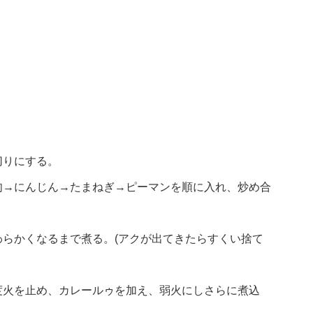
切りにする。
肉→にんじん→たまねぎ→ピーマンを順に入れ、炒め合
らかくなるまで煮る。(アクが出てきたらすくい捨て
度火を止め、カレールゥを加え、弱火にしさらに煮込