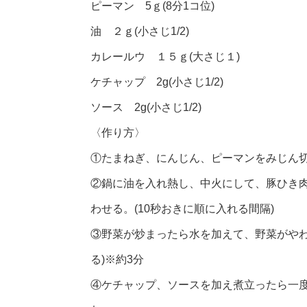
ピーマン 5ｇ(8分1コ位)
油 ２ｇ(小さじ1/2)
カレールウ １５ｇ(大さじ１)
ケチャップ 2g(小さじ1/2)
ソース 2g(小さじ1/2)
〈作り方〉
①たまねぎ、にんじん、ピーマンをみじん
②鍋に油を入れ熱し、中火にして、豚ひき
わせる。(10秒おきに順に入れる間隔)
③野菜が炒まったら水を加えて、野菜がやわ
る)※約3分
④ケチャップ、ソースを加え煮立ったら一