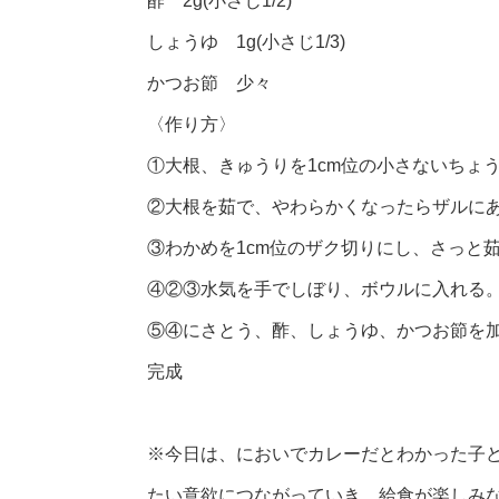
酢 2g(小さじ1/2)
しょうゆ 1g(小さじ1/3)
かつお節 少々
〈作り方〉
①大根、きゅうりを1cm位の小さないちょ
②大根を茹で、やわらかくなったらザルに
③わかめを1cm位のザク切りにし、さっと
④②③水気を手でしぼり、ボウルに入れる
⑤④にさとう、酢、しょうゆ、かつお節を
完成
※今日は、においでカレーだとわかった子
たい意欲につながっていき、給食が楽しみ