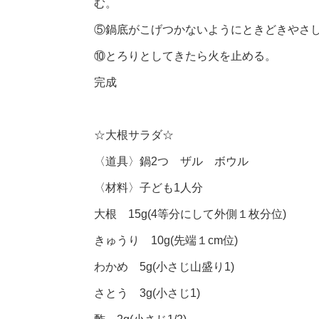
む。
⑤鍋底がこげつかないようにときどきやさし
⑩とろりとしてきたら火を止める。
完成
☆大根サラダ☆
〈道具〉鍋2つ ザル ボウル
〈材料〉子ども1人分
大根 15g(4等分にして外側１枚分位)
きゅうり 10g(先端１cm位)
わかめ 5g(小さじ山盛り1)
さとう 3g(小さじ1)