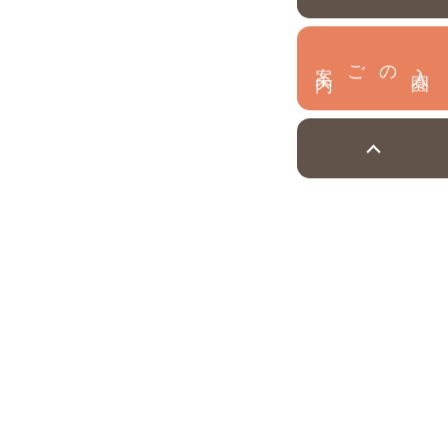
内
入
園
のご案