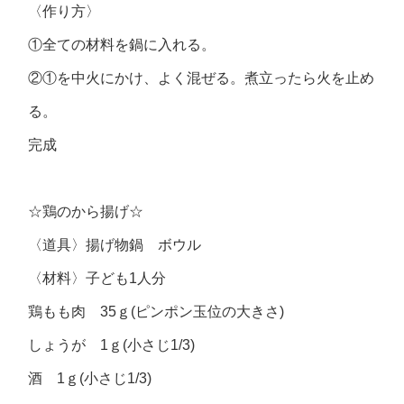
〈作り方〉
①全ての材料を鍋に入れる。
②①を中火にかけ、よく混ぜる。煮立ったら火を止め
る。
完成
☆鶏のから揚げ☆
〈道具〉揚げ物鍋 ボウル
〈材料〉子ども1人分
鶏もも肉 35ｇ(ピンポン玉位の大きさ)
しょうが 1ｇ(小さじ1/3)
酒 1ｇ(小さじ1/3)