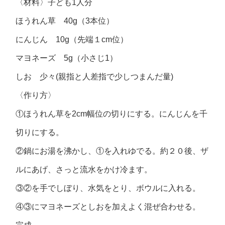
〈材料〉子ども1人分
ほうれん草 40g（3本位）
にんじん 10g（先端１cm位）
マヨネーズ 5g（小さじ1）
しお 少々(親指と人差指で少しつまんだ量)
〈作り方〉
①ほうれん草を2cm幅位の切りにする。にんじんを千
切りにする。
②鍋にお湯を沸かし、①を入れゆでる。約２０後、ザ
ルにあげ、さっと流水をかけ冷ます。
③②を手でしぼり、水気をとり、ボウルに入れる。
④③にマヨネーズとしおを加えよく混ぜ合わせる。