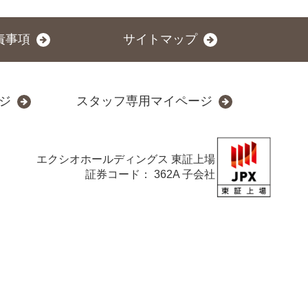
責事項
サイトマップ
ジ
スタッフ専用マイページ
エクシオホールディングス
東証上場
証券コード： 362A 子会社