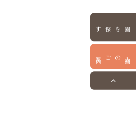
園を探す
内
入
園
のご案