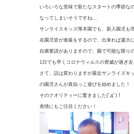
いろいろな意味で新たなスタートの季節な
なってしまいそうですね…
サンライスキッズ厚木園でも、新入園児も
在園児皆が進級をするので、出来れば盛大
自粛要請がありますので、園で可能な限り
1日でも早くコロナウィルスの脅威が過ぎ去
さて、話は変わりますが最近サンライズキッ
の園児さんが真似っこ遊びを始めました！
そのクオリティーに驚きました(ﾟдﾟ)！
表情にもご注目ください！