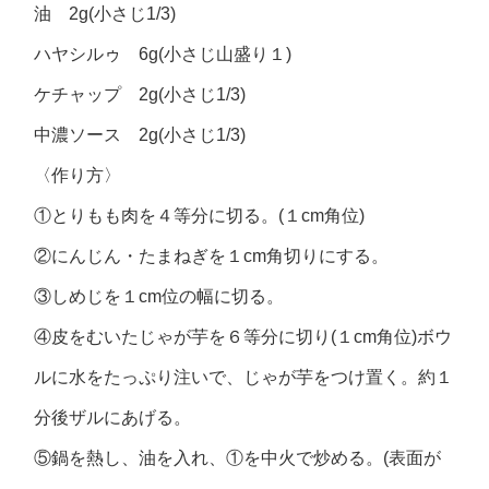
油 2g(小さじ1/3)
ハヤシルゥ 6g(小さじ山盛り１)
ケチャップ 2g(小さじ1/3)
中濃ソース 2g(小さじ1/3)
〈作り方〉
①とりもも肉を４等分に切る。(１cm角位)
②にんじん・たまねぎを１cm角切りにする。
③しめじを１cm位の幅に切る。
④皮をむいたじゃが芋を６等分に切り(１cm角位)ボウ
ルに水をたっぷり注いで、じゃが芋をつけ置く。約１
分後ザルにあげる。
⑤鍋を熱し、油を入れ、①を中火で炒める。(表面が