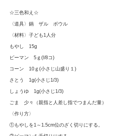
☆三色和え☆
〈道具〉鍋 ザル ボウル
〈材料〉子ども1人分
もやし 15g
ピーマン 5ｇ(!/8コ)
コーン 10ｇ(小さじ山盛り１)
さとう 1g(小さじ1/3)
しょうゆ 1g(小さじ1/3)
ごま 少々（親指と人差し指でつまんだ量）
〈作り方〉
①もやしを1～1.5cm位のざく切りにする。