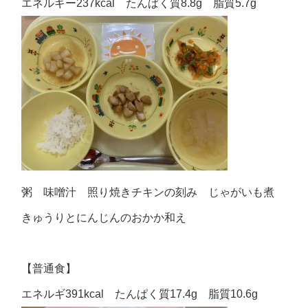
エネルギー237kcal たんぱく質8.8g 脂質5.7g
粥 味噌汁 照り焼きチキンの刻み じゃがいも煮
きゅうりとにんじんのおかか和え
【普通食】
エネルギ391kcal たんぱく質17.4g 脂質10.6g