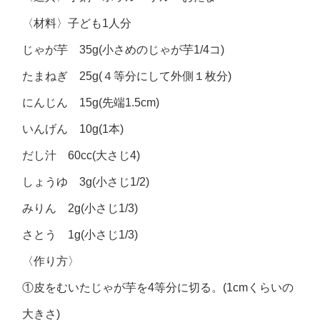
〈材料〉子ども1人分
じゃが芋 35g(小さめのじゃが芋1/4コ)
たまねぎ 25g(４等分にして外側１枚分)
にんじん 15g(先端1.5cm)
いんげん 10g(1本)
だし汁 60cc(大さじ4)
しょうゆ 3g(小さじ1/2)
みりん 2g(小さじ1/3)
さとう 1g(小さじ1/3)
〈作り方〉
①皮をむいたじゃが芋を4等分に切る。(1cmくらいの
大きさ)