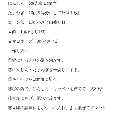
にんじん 5g(先端１cm位)
たまねぎ 10g(８等分にして外側１枚)
コーン缶 10g(小さじ山盛り1)
▲酢 1g(小さじ1/3)
▲マヨネーズ 3g(小さじ1)
〈作り方〉
①鍋にたっぷりの湯を沸かす。
②にんじん・たまねぎを千切りにする。
③キャベツを1cm角に切る。
④①の鍋で、にんじん・キャベツを茹でて、約30秒
後ザルにあげ、流水で冷ます。
⑤▲印の調味料をボウルに入れ、よく混ぜてドレッシ