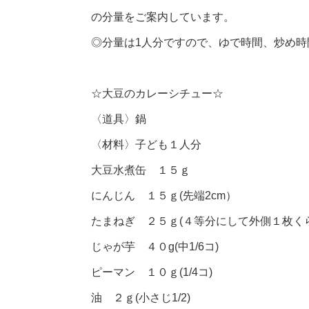
の分量をご案内しています。
◎分量は1人分ですので、ゆで時間、炒め
☆大豆のカレーシチュー☆
〈道具〉
鍋
〈材料〉
子ども１人分
大豆水煮缶 １５ｇ
にんじん １５ｇ(先端2cm）
たまねぎ ２５ｇ(４等分にして外側１枚くら
じゃが芋 ４０g(中1/6コ)
ピーマン １０ｇ(1/4コ)
油 ２ｇ(小さじ1/2)