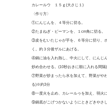
カレールウ １５ｇ(大さじ１)
〈作り方〉
①にんじんを、４等分に切る。
②たまねぎ・ピーマンを、１cm角に切る。
③皮をむいたじゃが芋を、６等分に切り、
く。約３分後ザルにあげる。
④鍋に油を入れ熱し、中火にして、にんじ
炒め合わせる。(10秒おきに順に入れる間隔)
⑦野菜が炒まったら水を加えて、野菜がやわ
る)※約3分
⑧一度火を止め、カレールゥを加え、弱火
⑨鍋底がこげつかないようにときどきやさし