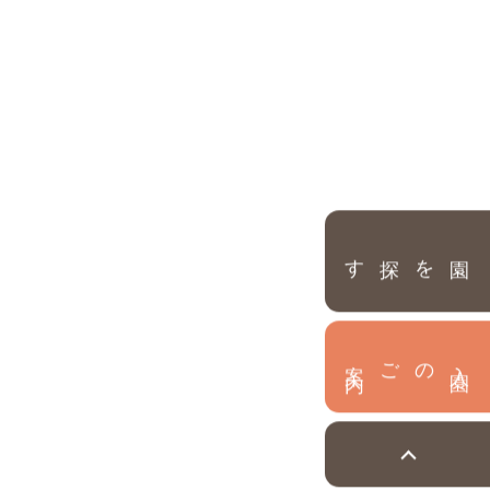
園を探す
内
入
園
のご案