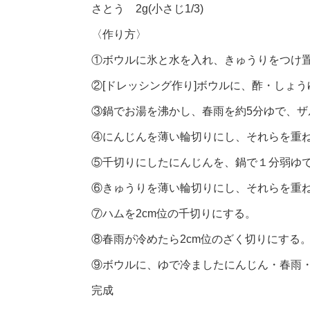
さとう 2g(小さじ1/3)
〈作り方〉
①ボウルに氷と水を入れ、きゅうりをつけ
②[ドレッシング作り]ボウルに、酢・しょ
③鍋でお湯を沸かし、春雨を約5分ゆで、ザ
④にんじんを薄い輪切りにし、それらを重
⑤千切りにしたにんじんを、鍋で１分弱ゆ
⑥きゅうりを薄い輪切りにし、それらを重
⑦ハムを2cm位の千切りにする。
⑧春雨が冷めたら2cm位のざく切りにする
⑨ボウルに、ゆで冷ましたにんじん・春雨
完成