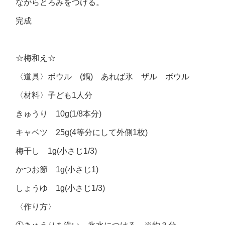
ながらとろみをつける。
完成
☆梅和え☆
〈道具〉ボウル (鍋) あれば氷 ザル ボウル
〈材料〉子ども1人分
きゅうり 10g(1/8本分)
キャベツ 25g(4等分にして外側1枚)
梅干し 1g(小さじ1/3)
かつお節 1g(小さじ1)
しょうゆ 1g(小さじ1/3)
〈作り方〉