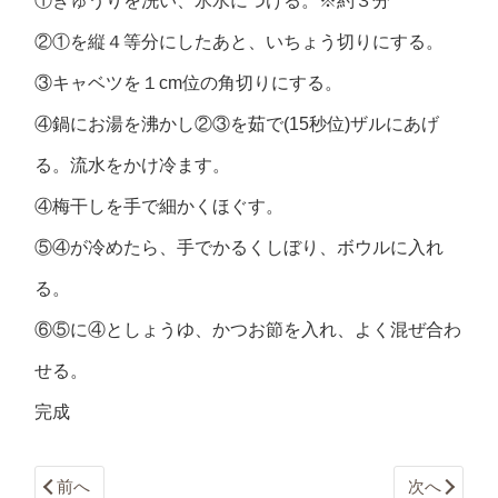
①きゅうりを洗い、氷水につける。※約３分
②①を縦４等分にしたあと、いちょう切りにする。
③キャベツを１cm位の角切りにする。
④鍋にお湯を沸かし②③を茹で(15秒位)ザルにあげ
る。流水をかけ冷ます。
④梅干しを手で細かくほぐす。
⑤④が冷めたら、手でかるくしぼり、ボウルに入れ
る。
⑥⑤に④としょうゆ、かつお節を入れ、よく混ぜ合わ
せる。
完成
前へ
次へ