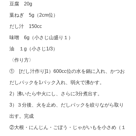
豆腐 20g
葉ねぎ 5g（2cm位）
だし汁 150cc
味噌 6g（小さじ山盛り１）
油 １g（小さじ1/3）
〈作り方〉
① [だし汁作り]1）600cc位の水を鍋に入れ、かつお
だしパックを1パック入れ、弱火で沸かす。
2）沸いたら中火にし、さらに3分煮出す。
3）３分後、火を止め、だしパックを絞りながら取り
出す。完成
②大根・にんじん・ごぼう・じゃがいもを小さめ（１